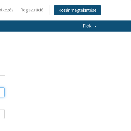
ntkezés
Regisztráció
Kosár megtekintése
Fiók