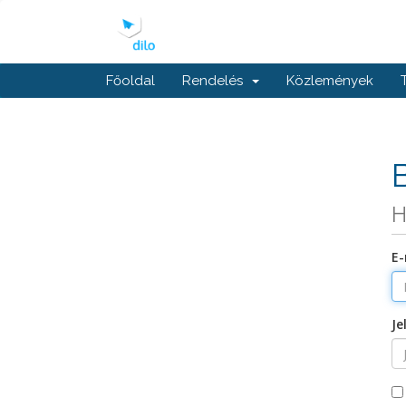
Főoldal
Rendelés
Közlemények
H
E-
Je