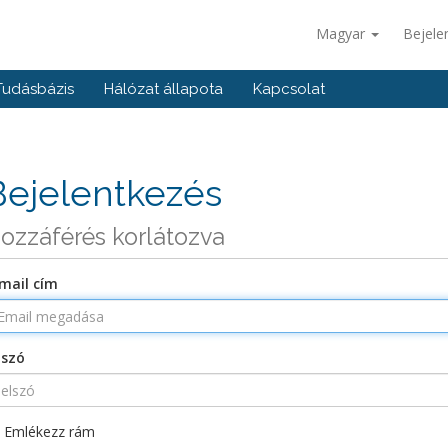
Magyar
Bejele
Tudásbázis
Hálózat állapota
Kapcsolat
Bejelentkezés
ozzáférés korlátozva
mail cím
lszó
Emlékezz rám