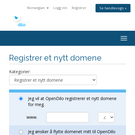
Norwegian
Logg inn
Registrer
Se handlevogn »
Togg
navig
Registrer et nytt domene
Kategorier:
Jeg vil at OpenDilo registrerer et nytt domene
for meg.
www.
Jeg ønsker å flytte domenet mitt til OpenDilo