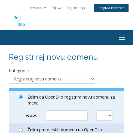
Hrvatski
Prijava
Registtracija
Pregled košarice
Togg
navig
Registriraj novu domenu
Kategorije:
Želim da OpenDilo registrira novu domenu za
mene.
www.
Želim premjestiti domenu na OpenDilo